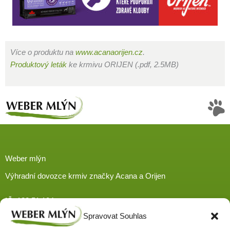
Více o produktu na
www.acanaorijen.cz
.
Produktový leták
ke krmivu ORIJEN (.pdf, 2.5MB)
Weber mlýn
Výhradní dovozce krmiv značky Acana a Orijen
IČ: 132 51 104
tel:
+420 311 512 568
Spravovat Souhlas
e-mail:
objednavky@acana.cz