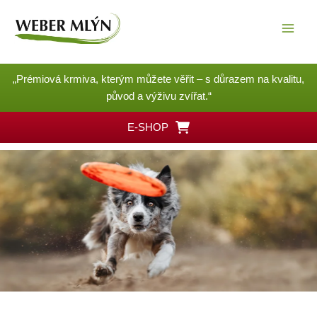
Přeskočit
na
obsah
„Prémiová krmiva, kterým můžete věřit – s důrazem na kvalitu,
původ a výživu zvířat.“
E-SHOP